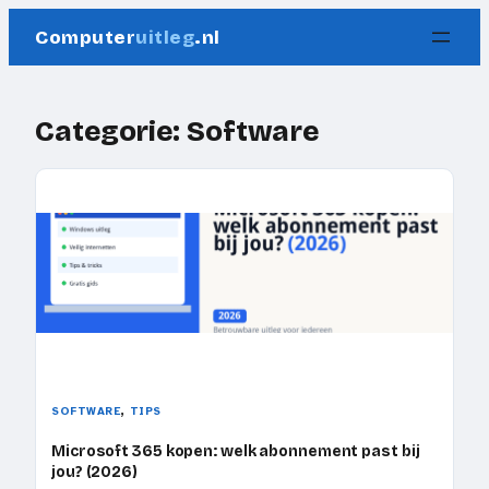
Ga
Computer
uitleg
.nl
naar
de
inhoud
Categorie:
Software
, 
SOFTWARE
TIPS
Microsoft 365 kopen: welk abonnement past bij
jou? (2026)