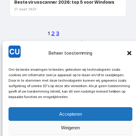
Beste virusscanner 2026: top 5 voor Windows
27 maart 2026
1
2
3
Volgende pagina
Beheer toestemming
Om de beste ervaringen te bieden, gebruiken wij technologieën zoals
cookies om informatie over je apparaat op te slaan en/of te raadplegen.
Computeruitleg.nl
Door in te stemmen met deze technologieën kunnen wij gegevens zoals
surfgedrag of unieke ID's op deze site verwerken. Als je geen toestemming
geeft of uw toestemming intrekt, kan dit een nadelige invloed hebben op
Begrijpelijke computeruitleg in het Nederlands
bepaalde functies en mogelijkheden.
Tools
Kennisbank
Cookiebeleid (EU)
Privacy Beleid
Redactioneel beleid
Over de auteur
Accepteren
Weigeren
© 2026 Computeruitleg.nl — Alle rechten voorbehouden