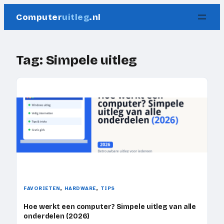
Ga
Computer
uitleg
.nl
naar
de
inhoud
Tag:
Simpele uitleg
, 
, 
FAVORIETEN
HARDWARE
TIPS
Hoe werkt een computer? Simpele uitleg van alle
onderdelen (2026)