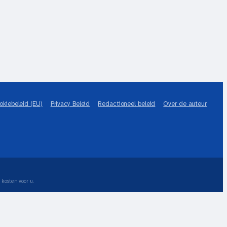
okiebeleid (EU)
Privacy Beleid
Redactioneel beleid
Over de auteur
 kosten voor u.