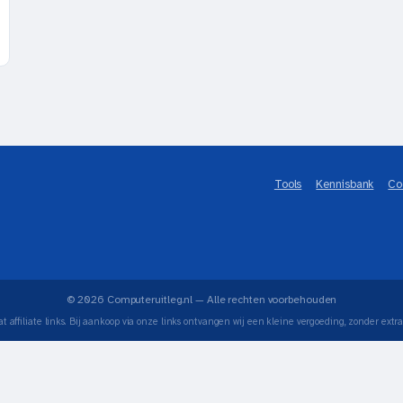
Tools
Kennisbank
Co
© 2026 Computeruitleg.nl — Alle rechten voorbehouden
t affiliate links. Bij aankoop via onze links ontvangen wij een kleine vergoeding, zonder extra