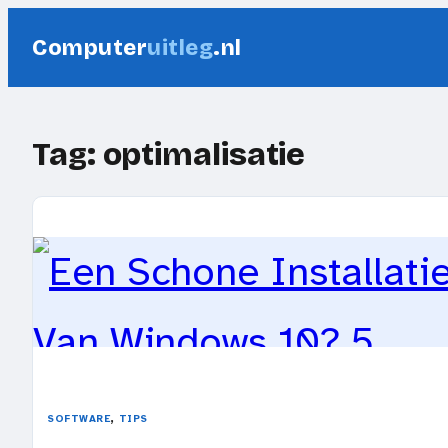
Ga
Computer
uitleg
.nl
naar
de
inhoud
Tag:
optimalisatie
, 
SOFTWARE
TIPS