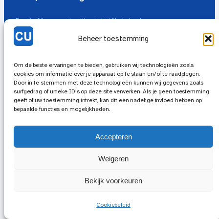
Begrijpelijke computeruitleg in het Nederlands
Tools
Kennisbank
Cookiebeleid (EU)
Privacy Beleid
Beheer toestemming
Redactioneel beleid
Over de auteur
Om de beste ervaringen te bieden, gebruiken wij technologieën zoals
cookies om informatie over je apparaat op te slaan en/of te raadplegen.
© 2026 Computeruitleg.nl — Alle rechten voorbehouden
Door in te stemmen met deze technologieën kunnen wij gegevens zoals
surfgedrag of unieke ID's op deze site verwerken. Als je geen toestemming
Deze site bevat affiliate links. Bij aankoop via onze links ontvangen wij een
geeft of uw toestemming intrekt, kan dit een nadelige invloed hebben op
kleine vergoeding, zonder extra kosten voor u.
bepaalde functies en mogelijkheden.
Accepteren
Weigeren
Bekijk voorkeuren
Cookiebeleid