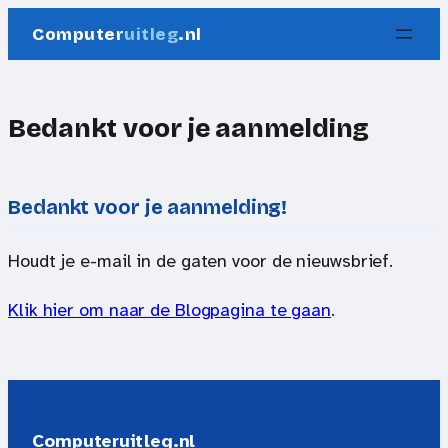
Ga
Computer
uitleg
.nl
naar
de
inhoud
Bedankt voor je aanmelding
Bedankt voor je aanmelding!
Houdt je e-mail in de gaten voor de nieuwsbrief.
Klik hier om naar de Blogpagina te gaan
.
Computeruitleg.nl